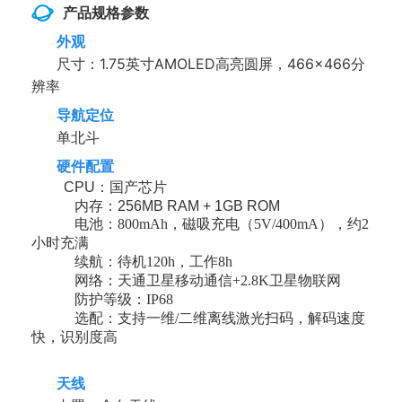
产品规格参数
外观
尺寸：1.75英寸AMOLED高亮圆屏，466×466分
辨率
导航定位
单北斗
硬件配置
CPU：国产芯片
内存：256MB RAM + 1GB ROM
电池：800mAh，磁吸充电（5V/400mA），约2
小时充满
续航：待机120h，工作8h
网络：天通卫星移动通信+2.8K卫星物联网
防护等级：IP68
选配：支持一维/二维离线激光扫码，解码速度
快，识别度高
天线