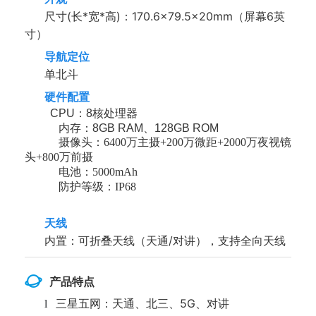
尺寸(长*宽*高)：170.6×79.5×20mm（屏幕6英
寸）
导航定位
单北斗
硬件配置
CPU：8核处理器
内存：8GB RAM、128GB ROM
摄像头：6400万主摄+200万微距+2000万夜视镜
头+800万前摄
电池：5000mAh
防护等级：IP68
天线
内置：可折叠天线（天通/对讲），支持全向天线
产品特点
三星五网：天通、北三、5G、对讲
l