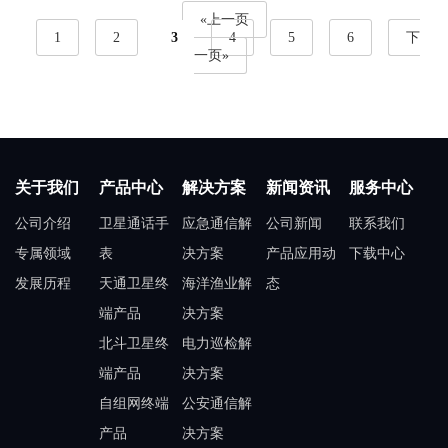
网、智能抗毁自愈和高速移
«上一页
1
2
3
4
5
6
下
动支持等核心优势，这些特
一页»
性使自组网能在复杂环境下
仍可保持可靠通信。
关于我们
产品中心
解决方案
新闻资讯
服务中心
公司介绍
卫星通话手
应急通信解
公司新闻
联系我们
专属领域
表
决方案
产品应用动
下载中心
发展历程
天通卫星终
海洋渔业解
态
端产品
决方案
北斗卫星终
电力巡检解
端产品
决方案
自组网终端
公安通信解
产品
决方案