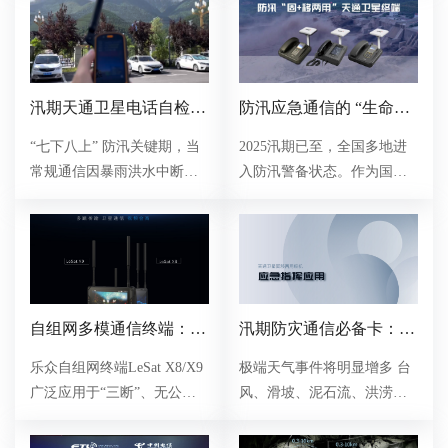
与5G于一体的高端融合通信
旅。这不仅是一次简单的娱
终端，凭借自研的全域连接
乐放松，更是一场在欢笑与
软硬件，实现空天地海场景
协作中深化默契、打破壁
下的无缝切换与稳定通信，
垒、凝聚团队力量的暖心之
覆盖手持、车载、船载、机
约。
汛期天通卫星电话自检保
防汛应急通信的 “生命
载等全形态应用，为渠道商
养指南
线”-固移两用室内座机的
“七下八上” 防汛关键期，当
2025汛期已至，全国多地进
创新实践
提供技术领先、场景适配性
常规通信因暴雨洪水中断
入防汛警备状态。作为国内
强的成熟产品选择。
时，卫星电话成为应急通信
天通卫星终端头部企业，乐
的 “生命线”。掌握其汛前自
众信息的卫星终端产品已深
检、汛期维护及汛后保养要
度融入全国防汛应急体系，
点，是保障防汛抢险顺利开
从省-市-县-乡-村五级指挥中
展的基础。
心到一线救援现场，助力构
建强健的通信保障网络。
自组网多模通信终端：
汛期防灾通信必备卡：解
LeSat X8 & LeSat X9
锁四大应用领域
乐众自组网终端LeSat X8/X9
极端天气事件将明显增多 台
广泛应用于“三断”、无公
风、滑坡、泥石流、洪涝等
网、弱公网等条件下的应急
灾害风险加大 如何做好汛期
救灾、森林防火、消防救援
灾害防范应对？ 天通卫星电