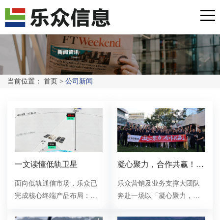
当前位置：
首页
>
公司新闻
一文读懂低轨卫星
凝心聚力，合作共赢！乐
众营销团队团建之旅
面向低轨通信市场，乐众已
乐众营销及业务支撑大团队
完成核心终端产品布局：推
奔赴一场以「凝心聚力，合
出集卫星（天通/北斗/低轨）
作共赢」为主题的团建之