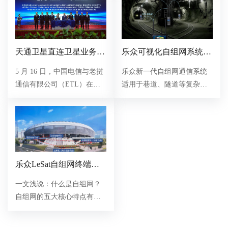
等行业和场景。
话-防汛必备卡请收好！
天通卫星直连卫星业务落
乐众可视化自组网系统破
地老挝 开启国际新征程
解矿山隧道通信难题
5 月 16 日，中国电信与老挝
乐众新一代自组网通信系统
通信有限公司（ETL）在万
适用于巷道、隧道等复杂场
象联合举办天通-手机直连卫
景，以自组网技术重构地下
星业务发布会，标志着中国
通信生命线，提升安全应急
自主研发的天通卫星系统正
效率。适合隧道修建、地铁
式走出国门，开启东南亚市
交通、工地作业、化工厂、
场的战略布局。
加油站、煤矿业等场景。
乐众LeSat自组网终端系
列 构建全场景通信网络
一文浅说：什么是自组网？
自组网的五大核心特点有哪
些？主要应用场景是什么。
自组网技术具有快速灵活组