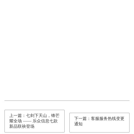
上一篇：七剑下天山，锋芒
下一篇：客服服务热线变更
耀全场 —— 乐众信息七款
通知
新品联袂登场