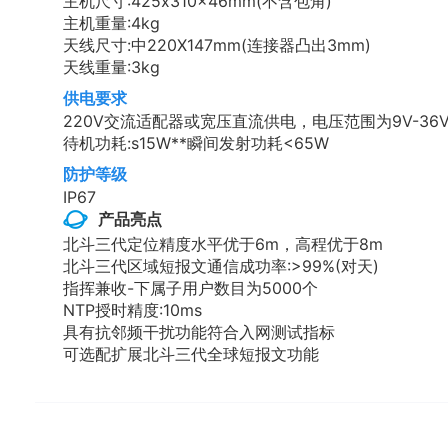
主机尺寸:425x310x46mm(不含包角)
主机重量:4kg
天线尺寸:中220X147mm(连接器凸出3mm)
天线重量:3kg
供电要求
220V交流适配器或宽压直流供电，电压范围为9V-36
待机功耗:s15W**瞬间发射功耗<65W
防护等级
IP67
产品亮点
北斗三代定位精度水平优于6m，高程优于8m
北斗三代区域短报文通信成功率:>99%(对天)
指挥兼收-下属子用户数目为5000个
NTP授时精度:10ms
具有抗邻频干扰功能符合入网测试指标
可选配扩展北斗三代全球短报文功能