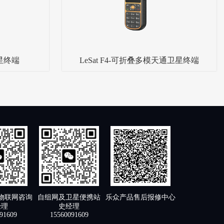
卫星终端
LeSat F4-可折叠多模天通卫星终端
物联网咨询
自组网及卫星便携站
乐众产品售后报修中心
经理
史经理
91609
15560091609