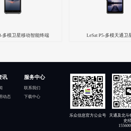
t P8-多模卫星移动智能终端
LeSat P5-多模天通
资讯
服务中心
闻
联系我们
用动态
下载中心
天通及北斗
乐众信息官方公众号
史
155600